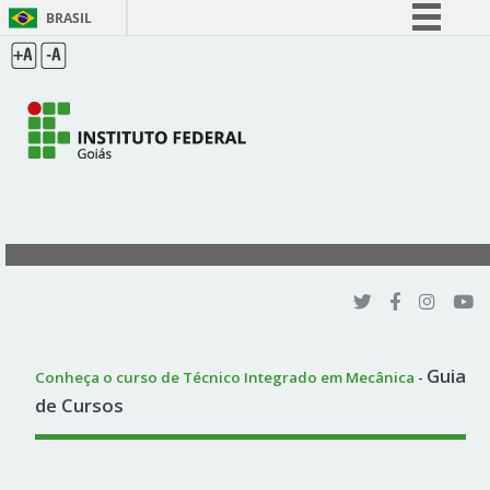
BRASIL
Simplifique!
Comunica BR
Participe
Acesso à informação
Legislação
Canais
Guia
Conheça o curso de Técnico Integrado em Mecânica
-
de Cursos