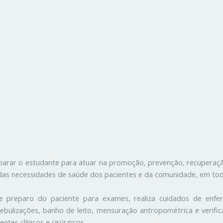
arar o estudante para atuar na promoção, prevenção, recuperação
s necessidades de saúde dos pacientes e da comunidade, em todas
 e preparo do paciente para exames, realiza cuidados de enfe
bulizações, banho de leito, mensuração antropométrica e verificaç
tes clínicos e cirúrgicos.