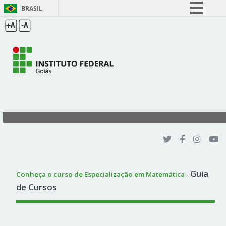
BRASIL
Simplifique!
Comunica BR
Participe
Acesso à informação
Legislação
Canais
Guia
Conheça o curso de Especialização em Matemática
-
de Cursos