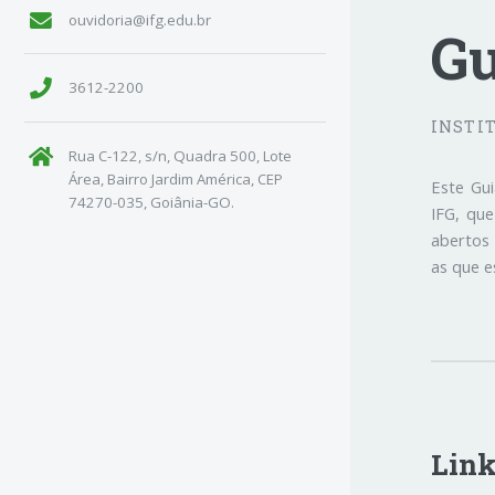
ouvidoria@ifg.edu.br
Gu
3612-2200
INSTI
Rua C-122, s/n, Quadra 500, Lote
Área, Bairro Jardim América, CEP
Este Gui
74270-035, Goiânia-GO.
IFG, que
abertos
as que e
Link