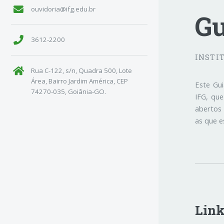
ouvidoria@ifg.edu.br
Gu
3612-2200
INSTI
Rua C-122, s/n, Quadra 500, Lote
Área, Bairro Jardim América, CEP
Este Gui
74270-035, Goiânia-GO.
IFG, que
abertos
as que e
Link