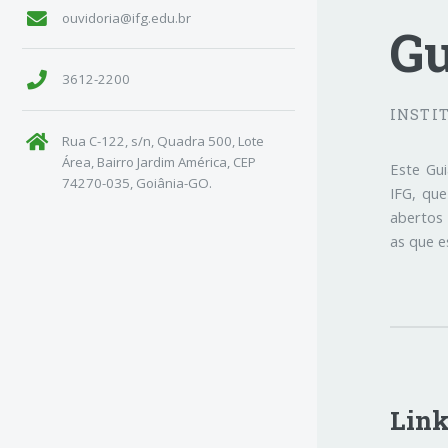
ouvidoria@ifg.edu.br
Gu
3612-2200
INSTI
Rua C-122, s/n, Quadra 500, Lote
Área, Bairro Jardim América, CEP
Este Gui
74270-035, Goiânia-GO.
IFG, que
abertos
as que e
Link